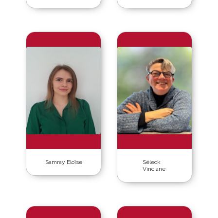
Samray Eloïse
Séleck
Vinciane