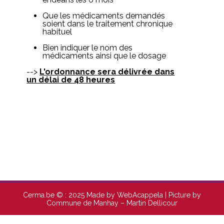
Que les médicaments demandés
soient dans le traitement chronique
habituel
Bien indiquer le nom des
médicaments ainsi que le dosage
-->
L'ordonnance sera délivrée dans
un délai de 48 heures
Cerma.be © : 2025 Made by WebAcappela | Picture by
Commune de Manhay – Martin Dellicour